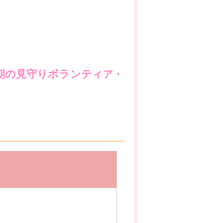
朝の見守りボラン
ティ
ア
・