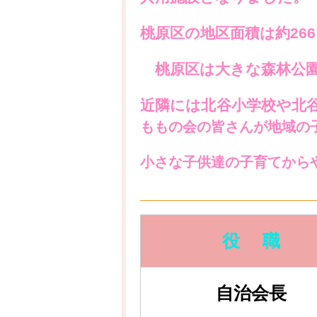
桃原区の地区面積は約266
桃原区は大きな森林公園
近隣には北谷小学校や北
ももの会の皆さんが地域の
小さな子供達の子育てから
役 職
自治会長