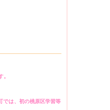
す。
谷町では、初の桃原区学
習等