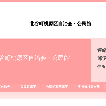
北谷町桃原区自治会・公民館
連絡先
谷町桃原区自治会・公民館
郵便
住所
区自治会
公民館講座
公民館動画講座
学推協桃原支部